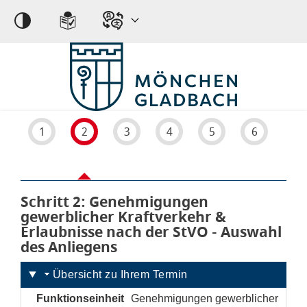
Einstellungen
1
2
3
4
5
6
Schritt 2
von 6
: Genehmigungen
gewerblicher Kraftverkehr &
Erlaubnisse nach der StVO - Auswahl
des Anliegens
Übersicht zu Ihrem Termin
Funktionseinheit
Genehmigungen gewerblicher