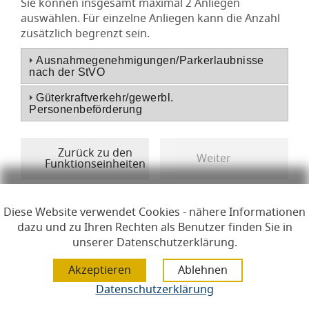
Sie können insgesamt maximal 2 Anliegen
auswählen. Für einzelne Anliegen kann die Anzahl
zusätzlich begrenzt sein.
Ausnahmegenehmigungen/Parkerlaubnisse
nach der StVO
Güterkraftverkehr/gewerbl.
Personenbeförderung
Diese Website verwendet Cookies - nähere Informationen
dazu und zu Ihren Rechten als Benutzer finden Sie in
Links zur Hilfe, Impressum, Datenschutzerklärung, Erklärun
Hilfe
Impressum
Datenschutzerklärung
unserer Datenschutzerklärung.
Erklärung zur Barrierefreiheit
Hinweis zur Übersetzung
Lizenzen
Datenschutzerklärung
Öffnet im Dialogfenster.